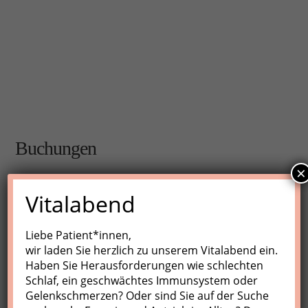
Buchungen
×
Buchungen sind für diese Veranstaltung nicht mehr
Vitalabend
möglich.
Liebe Patient*innen,
wir laden Sie herzlich zu unserem Vitalabend ein.
Nächste Kurse
Haben Sie Herausforderungen wie schlechten
Schlaf, ein geschwächtes Immunsystem oder
Keine Veranstaltungen
Gelenkschmerzen? Oder sind Sie auf der Suche