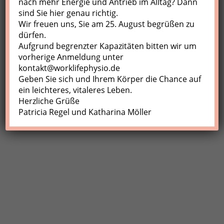
nach mehr Energie und Antrieb im Alltag? Dann
sind Sie hier genau richtig.
Profil
Wir freuen uns, Sie am 25. August begrüßen zu
Meine Buchungen
dürfen.
Aufgrund begrenzter Kapazitäten bitten wir um
Abmelden
vorherige Anmeldung unter
kontakt@worklifephysio.de
Geben Sie sich und Ihrem Körper die Chance auf
ein leichteres, vitaleres Leben.
Herzliche Grüße
Patricia Regel und Katharina Möller