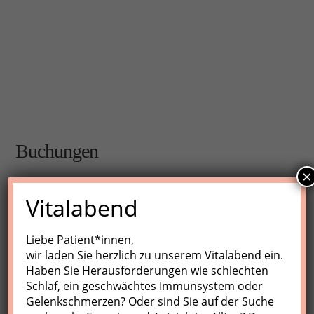
Buchungen
×
Buchungen sind für diese Veranstaltung nicht mehr
Vitalabend
möglich.
Liebe Patient*innen,
wir laden Sie herzlich zu unserem Vitalabend ein.
Nächste Kurse
Haben Sie Herausforderungen wie schlechten
Schlaf, ein geschwächtes Immunsystem oder
Keine Veranstaltungen
Gelenkschmerzen? Oder sind Sie auf der Suche