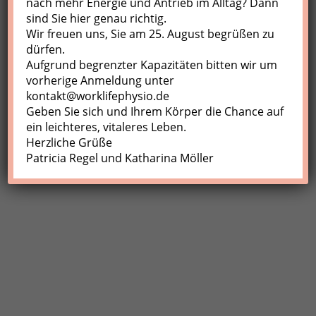
nach mehr Energie und Antrieb im Alltag? Dann
sind Sie hier genau richtig.
Profil
Wir freuen uns, Sie am 25. August begrüßen zu
Meine Buchungen
dürfen.
Aufgrund begrenzter Kapazitäten bitten wir um
Abmelden
vorherige Anmeldung unter
kontakt@worklifephysio.de
Geben Sie sich und Ihrem Körper die Chance auf
ein leichteres, vitaleres Leben.
Herzliche Grüße
Patricia Regel und Katharina Möller