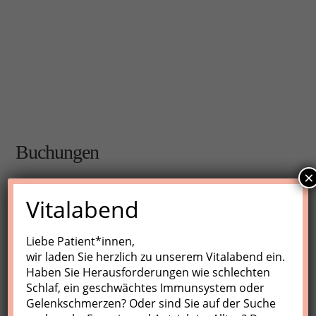
Buchungen
×
Buchungen sind für diese Veranstaltung nicht mehr
Vitalabend
möglich.
Liebe Patient*innen,
wir laden Sie herzlich zu unserem Vitalabend ein.
Nächste Kurse
Haben Sie Herausforderungen wie schlechten
Schlaf, ein geschwächtes Immunsystem oder
Keine Veranstaltungen
Gelenkschmerzen? Oder sind Sie auf der Suche