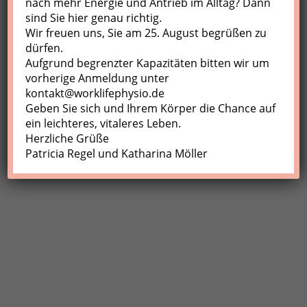
nach mehr Energie und Antrieb im Alltag? Dann
sind Sie hier genau richtig.
Profil
Wir freuen uns, Sie am 25. August begrüßen zu
Meine Buchungen
dürfen.
Aufgrund begrenzter Kapazitäten bitten wir um
Abmelden
vorherige Anmeldung unter
kontakt@worklifephysio.de
Geben Sie sich und Ihrem Körper die Chance auf
ein leichteres, vitaleres Leben.
Herzliche Grüße
Patricia Regel und Katharina Möller