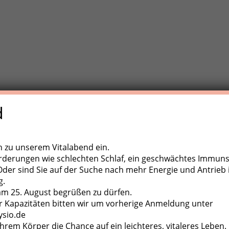
d
e Trainigstherapie (MTT) ist eine aktive Behandlungsform der
,
ugapparate, diverse Kleingeräte und der eigene Körper als
ch zu unserem Vitalabend ein.
rderungen wie schlechten Schlaf, ein geschwächtes Immun
er sind Sie auf der Suche nach mehr Energie und Antrieb 
g.
 am 25. August begrüßen zu dürfen.
 Kapazitäten bitten wir um vorherige Anmeldung unter
ysio.de
hrem Körper die Chance auf ein leichteres, vitaleres Leben.