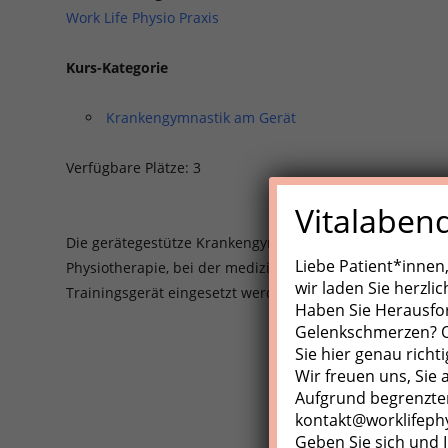
Work Life Physio Praxis
Kurs-Kategorie
Krankengymnastik am Gerät
Verfügbare Plätze: 3
Vitalaben
Die gerätegestütze Krankengynmnastik (KGG)/Medizinisch
Liebe Patient*innen
Physiotherapie, bei der medizinische Trainingsgeräte, Z
wir laden Sie herzli
Trainingsgerät eingesetzt werden.
Haben Sie Herausfo
Gelenkschmerzen? Od
Sie hier genau richti
Wir freuen uns, Sie
Aufgrund begrenzter
kontakt@worklifeph
Geben Sie sich und I