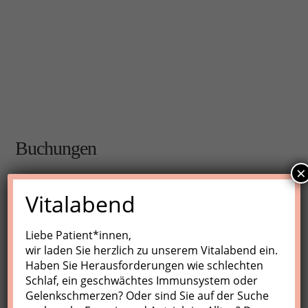
Buchungen
×
Buchungen sind für diese Veranstaltung nicht mehr
Vitalabend
möglich.
Liebe Patient*innen,
wir laden Sie herzlich zu unserem Vitalabend ein.
Nächste Kurse
Haben Sie Herausforderungen wie schlechten
Schlaf, ein geschwächtes Immunsystem oder
Keine Veranstaltungen
Gelenkschmerzen? Oder sind Sie auf der Suche