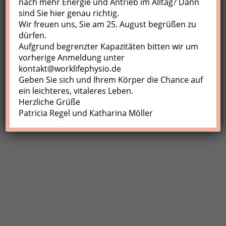
nach mehr Energie und Antrieb im Alltag? Dann
sind Sie hier genau richtig.
Profil
Wir freuen uns, Sie am 25. August begrüßen zu
Meine Buchungen
dürfen.
Aufgrund begrenzter Kapazitäten bitten wir um
Abmelden
vorherige Anmeldung unter
kontakt@worklifephysio.de
Geben Sie sich und Ihrem Körper die Chance auf
ein leichteres, vitaleres Leben.
Herzliche Grüße
Patricia Regel und Katharina Möller