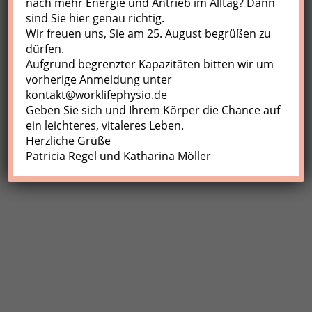
nach mehr Energie und Antrieb im Alltag? Dann
sind Sie hier genau richtig.
Profil
Wir freuen uns, Sie am 25. August begrüßen zu
Meine Buchungen
dürfen.
Aufgrund begrenzter Kapazitäten bitten wir um
Abmelden
vorherige Anmeldung unter
kontakt@worklifephysio.de
Geben Sie sich und Ihrem Körper die Chance auf
ein leichteres, vitaleres Leben.
Herzliche Grüße
Patricia Regel und Katharina Möller