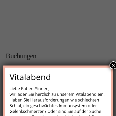
Buchungen
×
Buchungen sind für diese Veranstaltung nicht mehr
Vitalabend
möglich.
Liebe Patient*innen,
wir laden Sie herzlich zu unserem Vitalabend ein.
Nächste Kurse
Haben Sie Herausforderungen wie schlechten
Schlaf, ein geschwächtes Immunsystem oder
Keine Veranstaltungen
Gelenkschmerzen? Oder sind Sie auf der Suche