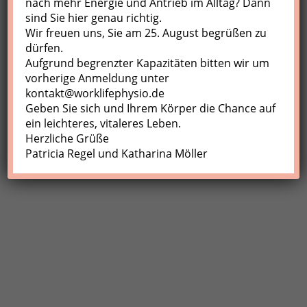
nach mehr Energie und Antrieb im Alltag? Dann
sind Sie hier genau richtig.
Profil
Wir freuen uns, Sie am 25. August begrüßen zu
Meine Buchungen
dürfen.
Aufgrund begrenzter Kapazitäten bitten wir um
Abmelden
vorherige Anmeldung unter
kontakt@worklifephysio.de
Geben Sie sich und Ihrem Körper die Chance auf
ein leichteres, vitaleres Leben.
Herzliche Grüße
Patricia Regel und Katharina Möller