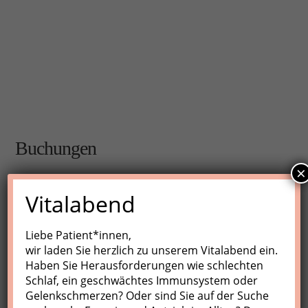
Buchungen
×
Buchungen sind für diese Veranstaltung nicht mehr
Vitalabend
möglich.
Liebe Patient*innen,
wir laden Sie herzlich zu unserem Vitalabend ein.
Nächste Kurse
Haben Sie Herausforderungen wie schlechten
Schlaf, ein geschwächtes Immunsystem oder
Keine Veranstaltungen
Gelenkschmerzen? Oder sind Sie auf der Suche