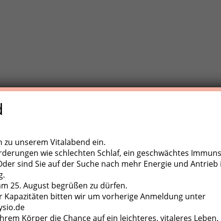
d
e Trainigstherapie (MTT) ist eine aktive Behandlungsform der
,
ugapparate, diverse Kleingeräte und der eigene Körper als
ch zu unserem Vitalabend ein.
rderungen wie schlechten Schlaf, ein geschwächtes Immun
er sind Sie auf der Suche nach mehr Energie und Antrieb 
g.
 am 25. August begrüßen zu dürfen.
 Kapazitäten bitten wir um vorherige Anmeldung unter
ysio.de
hrem Körper die Chance auf ein leichteres, vitaleres Leben.