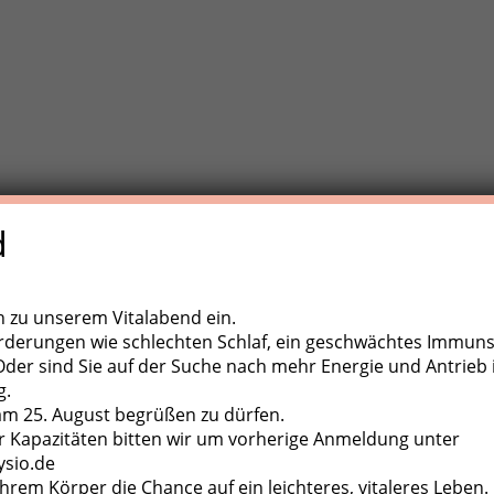
d
e Trainigstherapie (MTT) ist eine aktive Behandlungsform der
,
ugapparate, diverse Kleingeräte und der eigene Körper als
ch zu unserem Vitalabend ein.
rderungen wie schlechten Schlaf, ein geschwächtes Immun
er sind Sie auf der Suche nach mehr Energie und Antrieb 
g.
 am 25. August begrüßen zu dürfen.
 Kapazitäten bitten wir um vorherige Anmeldung unter
ysio.de
hrem Körper die Chance auf ein leichteres, vitaleres Leben.