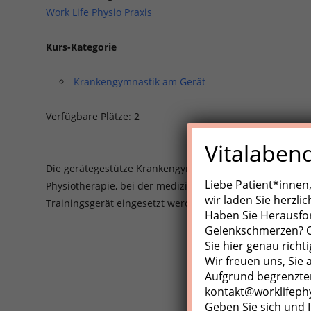
Work Life Physio Praxis
Kurs-Kategorie
Krankengymnastik am Gerät
Verfügbare Plätze: 2
Vitalaben
Die gerätegestütze Krankengynmnastik (KGG)/Medizinisch
Liebe Patient*innen
Physiotherapie, bei der medizinische Trainingsgeräte, Z
wir laden Sie herzli
Trainingsgerät eingesetzt werden.
Haben Sie Herausfo
Gelenkschmerzen? Od
Sie hier genau richti
Wir freuen uns, Sie
Aufgrund begrenzter
kontakt@worklifeph
Geben Sie sich und I