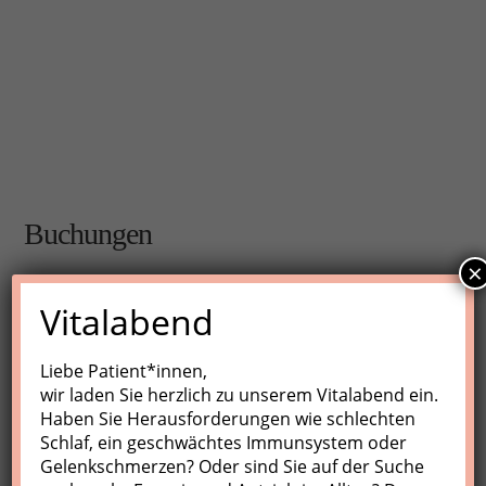
Buchungen
×
Buchungen sind für diese Veranstaltung nicht mehr
Vitalabend
möglich.
Liebe Patient*innen,
wir laden Sie herzlich zu unserem Vitalabend ein.
Nächste Kurse
Haben Sie Herausforderungen wie schlechten
Schlaf, ein geschwächtes Immunsystem oder
Keine Veranstaltungen
Gelenkschmerzen? Oder sind Sie auf der Suche