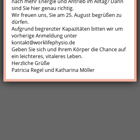
nach mehr Energie und Antrieb im Alltag? Dann
sind Sie hier genau richtig.
Profil
Wir freuen uns, Sie am 25. August begrüßen zu
Meine Buchungen
dürfen.
Aufgrund begrenzter Kapazitäten bitten wir um
Abmelden
vorherige Anmeldung unter
kontakt@worklifephysio.de
Geben Sie sich und Ihrem Körper die Chance auf
ein leichteres, vitaleres Leben.
Herzliche Grüße
Patricia Regel und Katharina Möller