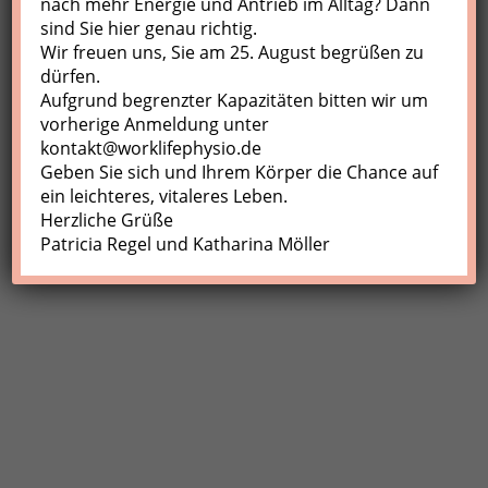
nach mehr Energie und Antrieb im Alltag? Dann
sind Sie hier genau richtig.
Profil
Wir freuen uns, Sie am 25. August begrüßen zu
Meine Buchungen
dürfen.
Aufgrund begrenzter Kapazitäten bitten wir um
Abmelden
vorherige Anmeldung unter
kontakt@worklifephysio.de
Geben Sie sich und Ihrem Körper die Chance auf
ein leichteres, vitaleres Leben.
Herzliche Grüße
Patricia Regel und Katharina Möller