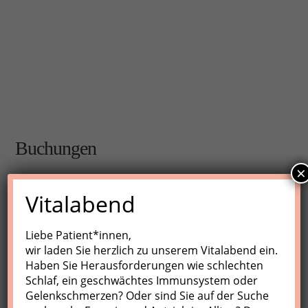
Buchungen
×
Buchungen sind für diese Veranstaltung nicht mehr
Vitalabend
möglich.
Liebe Patient*innen,
wir laden Sie herzlich zu unserem Vitalabend ein.
Nächste Kurse
Haben Sie Herausforderungen wie schlechten
Schlaf, ein geschwächtes Immunsystem oder
Keine Veranstaltungen
Gelenkschmerzen? Oder sind Sie auf der Suche