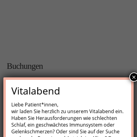
Buchungen
×
Buchungen sind für diese Veranstaltung nicht mehr
Vitalabend
möglich.
Liebe Patient*innen,
wir laden Sie herzlich zu unserem Vitalabend ein.
Nächste Kurse
Haben Sie Herausforderungen wie schlechten
Schlaf, ein geschwächtes Immunsystem oder
Keine Veranstaltungen
Gelenkschmerzen? Oder sind Sie auf der Suche