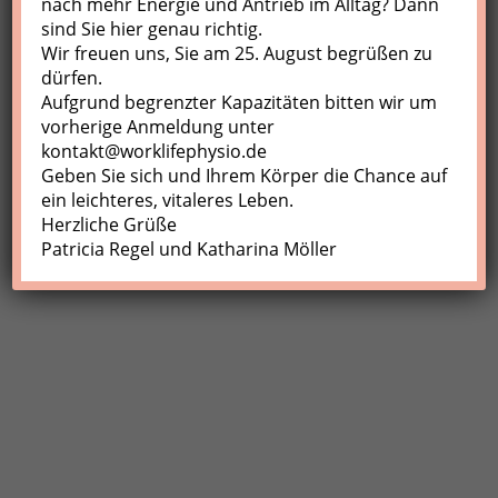
nach mehr Energie und Antrieb im Alltag? Dann
sind Sie hier genau richtig.
Profil
Wir freuen uns, Sie am 25. August begrüßen zu
Meine Buchungen
dürfen.
Aufgrund begrenzter Kapazitäten bitten wir um
Abmelden
vorherige Anmeldung unter
kontakt@worklifephysio.de
Geben Sie sich und Ihrem Körper die Chance auf
ein leichteres, vitaleres Leben.
Herzliche Grüße
Patricia Regel und Katharina Möller