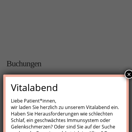
Buchungen
×
Buchungen sind für diese Veranstaltung nicht mehr
Vitalabend
möglich.
Liebe Patient*innen,
wir laden Sie herzlich zu unserem Vitalabend ein.
Nächste Kurse
Haben Sie Herausforderungen wie schlechten
Schlaf, ein geschwächtes Immunsystem oder
Keine Veranstaltungen
Gelenkschmerzen? Oder sind Sie auf der Suche