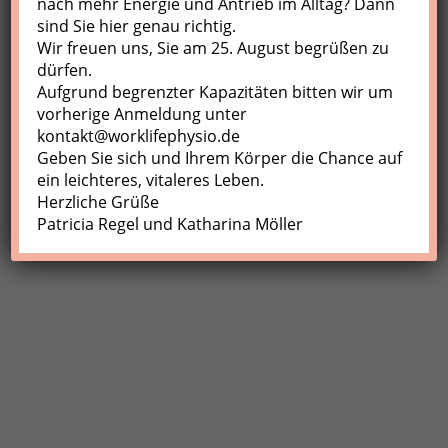
nach mehr Energie und Antrieb im Alltag? Dann
sind Sie hier genau richtig.
Profil
Wir freuen uns, Sie am 25. August begrüßen zu
Meine Buchungen
dürfen.
Aufgrund begrenzter Kapazitäten bitten wir um
Abmelden
vorherige Anmeldung unter
kontakt@worklifephysio.de
Geben Sie sich und Ihrem Körper die Chance auf
ein leichteres, vitaleres Leben.
Herzliche Grüße
Patricia Regel und Katharina Möller