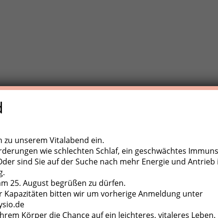
d
e Trainigstherapie (MTT) ist eine aktive Behandlungsform der
,
ugapparate, diverse Kleingeräte und der eigene Körper als
ch zu unserem Vitalabend ein.
rderungen wie schlechten Schlaf, ein geschwächtes Immun
er sind Sie auf der Suche nach mehr Energie und Antrieb 
g.
 am 25. August begrüßen zu dürfen.
 Kapazitäten bitten wir um vorherige Anmeldung unter
ysio.de
hrem Körper die Chance auf ein leichteres, vitaleres Leben.