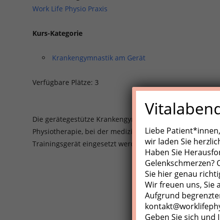
Work Life Physio Praxis
Kurs-Kategorie
Krankengymnastik am Gerät
Verfügbare Plätze: 3
Vitalaben
Die gerätegestütze Krankengynmnastik (KGG)/Medizinisch
Liebe Patient*innen
Physiotherapie, bei der medizinische Trainingsgeräte, Z
wir laden Sie herzli
Trainingsgerät eingesetzt werden.
Haben Sie Herausfo
Gelenkschmerzen? Od
Sie hier genau richti
Wir freuen uns, Sie
Aufgrund begrenzter
kontakt@worklifeph
Geben Sie sich und I