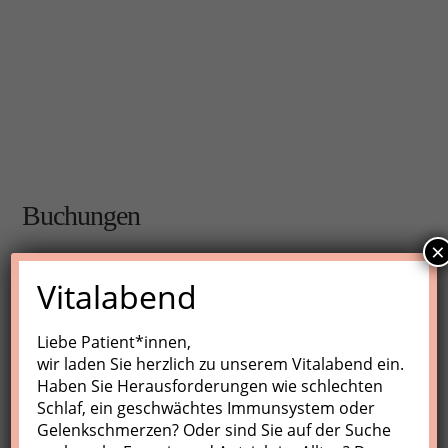
Buchungen
×
Buchungen sind für diese Veranstaltung nicht mehr
Vitalabend
möglich.
Liebe Patient*innen,
wir laden Sie herzlich zu unserem Vitalabend ein.
Nächste Kurse
Haben Sie Herausforderungen wie schlechten
Schlaf, ein geschwächtes Immunsystem oder
Keine Veranstaltungen
Gelenkschmerzen? Oder sind Sie auf der Suche