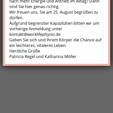
nach mehr Energie und Antrieb im Alltag? Dann
sind Sie hier genau richtig.
Profil
Wir freuen uns, Sie am 25. August begrüßen zu
Meine Buchungen
dürfen.
Aufgrund begrenzter Kapazitäten bitten wir um
Abmelden
vorherige Anmeldung unter
kontakt@worklifephysio.de
Geben Sie sich und Ihrem Körper die Chance auf
ein leichteres, vitaleres Leben.
Herzliche Grüße
Patricia Regel und Katharina Möller