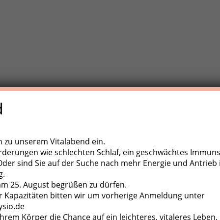
d
e Trainigstherapie (MTT) ist eine aktive Behandlungsform der
,
ugapparate, diverse Kleingeräte und der eigene Körper als
ch zu unserem Vitalabend ein.
rderungen wie schlechten Schlaf, ein geschwächtes Immun
er sind Sie auf der Suche nach mehr Energie und Antrieb 
g.
 am 25. August begrüßen zu dürfen.
 Kapazitäten bitten wir um vorherige Anmeldung unter
ysio.de
hrem Körper die Chance auf ein leichteres, vitaleres Leben.