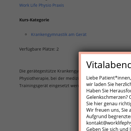
Work Life Physio Praxis
Kurs-Kategorie
Krankengymnastik am Gerät
Verfügbare Plätze: 2
Vitalaben
Die gerätegestütze Krankengynmnastik (KGG)/Medizinisch
Liebe Patient*innen
Physiotherapie, bei der medizinische Trainingsgeräte, Z
wir laden Sie herzli
Trainingsgerät eingesetzt werden.
Haben Sie Herausfo
Gelenkschmerzen? Od
Sie hier genau richti
Wir freuen uns, Sie
Aufgrund begrenzter
kontakt@worklifeph
Geben Sie sich und I