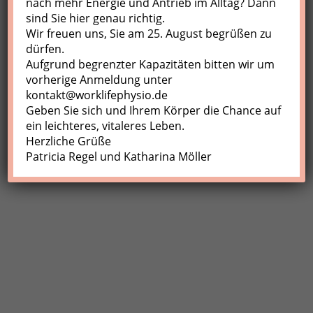
nach mehr Energie und Antrieb im Alltag? Dann
sind Sie hier genau richtig.
Profil
Wir freuen uns, Sie am 25. August begrüßen zu
Meine Buchungen
dürfen.
Aufgrund begrenzter Kapazitäten bitten wir um
Abmelden
vorherige Anmeldung unter
kontakt@worklifephysio.de
Geben Sie sich und Ihrem Körper die Chance auf
ein leichteres, vitaleres Leben.
Herzliche Grüße
Patricia Regel und Katharina Möller