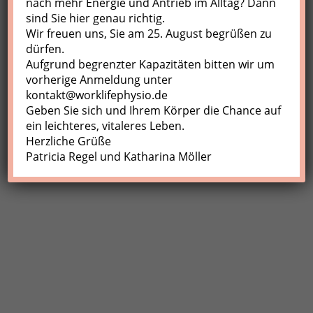
nach mehr Energie und Antrieb im Alltag? Dann
sind Sie hier genau richtig.
Profil
Wir freuen uns, Sie am 25. August begrüßen zu
Meine Buchungen
dürfen.
Aufgrund begrenzter Kapazitäten bitten wir um
Abmelden
vorherige Anmeldung unter
kontakt@worklifephysio.de
Geben Sie sich und Ihrem Körper die Chance auf
ein leichteres, vitaleres Leben.
Herzliche Grüße
Patricia Regel und Katharina Möller