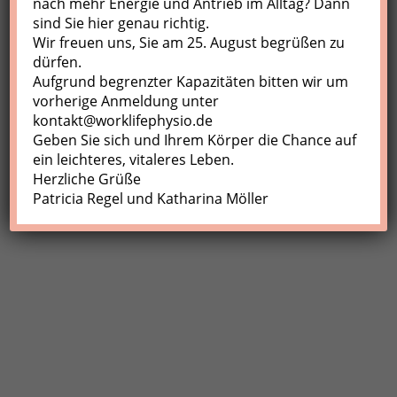
nach mehr Energie und Antrieb im Alltag? Dann
sind Sie hier genau richtig.
Profil
Wir freuen uns, Sie am 25. August begrüßen zu
Meine Buchungen
dürfen.
Aufgrund begrenzter Kapazitäten bitten wir um
Abmelden
vorherige Anmeldung unter
kontakt@worklifephysio.de
Geben Sie sich und Ihrem Körper die Chance auf
ein leichteres, vitaleres Leben.
Herzliche Grüße
Patricia Regel und Katharina Möller