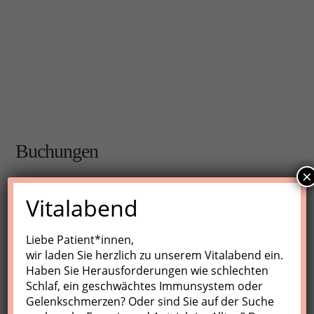
Buchungen
×
Buchungen sind für diese Veranstaltung nicht mehr
Vitalabend
möglich.
Liebe Patient*innen,
wir laden Sie herzlich zu unserem Vitalabend ein.
Nächste Kurse
Haben Sie Herausforderungen wie schlechten
Schlaf, ein geschwächtes Immunsystem oder
Keine Veranstaltungen
Gelenkschmerzen? Oder sind Sie auf der Suche