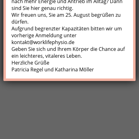
nach mehr Energie und Antrieb im Alltag? Dann
sind Sie hier genau richtig.
Profil
Wir freuen uns, Sie am 25. August begrüßen zu
Meine Buchungen
dürfen.
Aufgrund begrenzter Kapazitäten bitten wir um
Abmelden
vorherige Anmeldung unter
kontakt@worklifephysio.de
Geben Sie sich und Ihrem Körper die Chance auf
ein leichteres, vitaleres Leben.
Herzliche Grüße
Patricia Regel und Katharina Möller