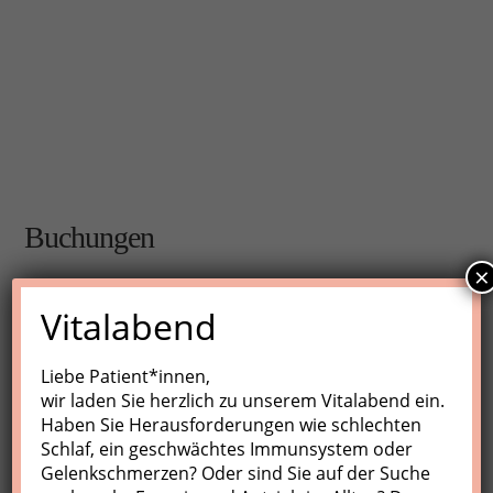
Buchungen
×
Buchungen sind für diese Veranstaltung nicht mehr
Vitalabend
möglich.
Liebe Patient*innen,
wir laden Sie herzlich zu unserem Vitalabend ein.
Nächste Kurse
Haben Sie Herausforderungen wie schlechten
Schlaf, ein geschwächtes Immunsystem oder
Keine Veranstaltungen
Gelenkschmerzen? Oder sind Sie auf der Suche