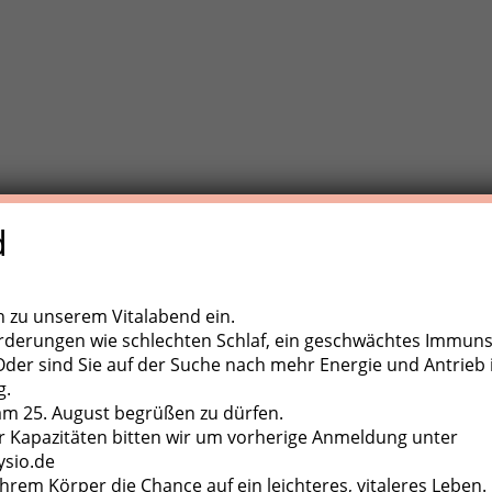
d
e Trainigstherapie (MTT) ist eine aktive Behandlungsform der
,
ugapparate, diverse Kleingeräte und der eigene Körper als
ch zu unserem Vitalabend ein.
rderungen wie schlechten Schlaf, ein geschwächtes Immun
er sind Sie auf der Suche nach mehr Energie und Antrieb 
g.
 am 25. August begrüßen zu dürfen.
 Kapazitäten bitten wir um vorherige Anmeldung unter
ysio.de
hrem Körper die Chance auf ein leichteres, vitaleres Leben.