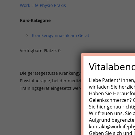
Work Life Physio Praxis
Kurs-Kategorie
Krankengymnastik am Gerät
Verfügbare Plätze: 0
Vitalaben
Die gerätegestütze Krankengynmnastik (KGG)/Medizinisch
Liebe Patient*innen
Physiotherapie, bei der medizinische Trainingsgeräte, Z
wir laden Sie herzli
Trainingsgerät eingesetzt werden.
Haben Sie Herausfo
Gelenkschmerzen? Od
Sie hier genau richti
Wir freuen uns, Sie
Aufgrund begrenzter
kontakt@worklifeph
Geben Sie sich und I