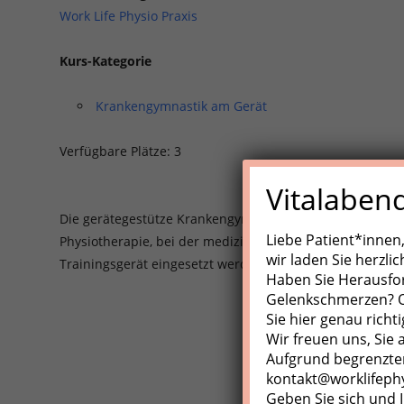
Work Life Physio Praxis
Kurs-Kategorie
Krankengymnastik am Gerät
Verfügbare Plätze: 3
Vitalaben
Die gerätegestütze Krankengynmnastik (KGG)/Medizinisch
Liebe Patient*innen
Physiotherapie, bei der medizinische Trainingsgeräte, Z
wir laden Sie herzli
Trainingsgerät eingesetzt werden.
Haben Sie Herausfo
Gelenkschmerzen? Od
Sie hier genau richti
Wir freuen uns, Sie
Aufgrund begrenzter
kontakt@worklifeph
Geben Sie sich und I