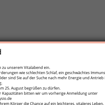
d
e Trainigstherapie (MTT) ist eine aktive Behandlungsform der
,
ugapparate, diverse Kleingeräte und der eigene Körper als
ch zu unserem Vitalabend ein.
rderungen wie schlechten Schlaf, ein geschwächtes Immun
er sind Sie auf der Suche nach mehr Energie und Antrieb 
g.
 am 25. August begrüßen zu dürfen.
 Kapazitäten bitten wir um vorherige Anmeldung unter
ysio.de
hrem Körper die Chance auf ein leichteres, vitaleres Leben.