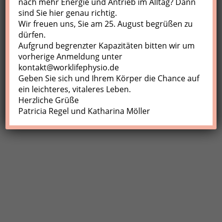
nach mehr Energie und Antrieb im Alltag? Dann
sind Sie hier genau richtig.
Profil
Wir freuen uns, Sie am 25. August begrüßen zu
Meine Buchungen
dürfen.
Aufgrund begrenzter Kapazitäten bitten wir um
Abmelden
vorherige Anmeldung unter
kontakt@worklifephysio.de
Geben Sie sich und Ihrem Körper die Chance auf
ein leichteres, vitaleres Leben.
Herzliche Grüße
Patricia Regel und Katharina Möller