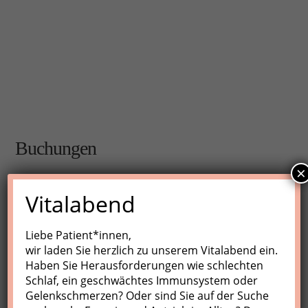
Buchungen
×
Buchungen sind für diese Veranstaltung nicht mehr
Vitalabend
möglich.
Liebe Patient*innen,
wir laden Sie herzlich zu unserem Vitalabend ein.
Nächste Kurse
Haben Sie Herausforderungen wie schlechten
Schlaf, ein geschwächtes Immunsystem oder
Keine Veranstaltungen
Gelenkschmerzen? Oder sind Sie auf der Suche