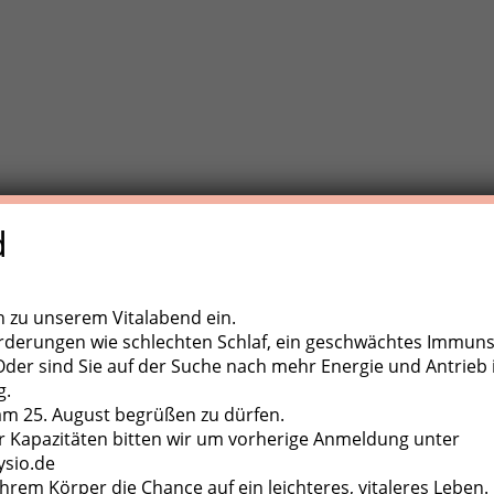
d
e Trainigstherapie (MTT) ist eine aktive Behandlungsform der
,
ugapparate, diverse Kleingeräte und der eigene Körper als
ch zu unserem Vitalabend ein.
rderungen wie schlechten Schlaf, ein geschwächtes Immun
er sind Sie auf der Suche nach mehr Energie und Antrieb 
g.
 am 25. August begrüßen zu dürfen.
 Kapazitäten bitten wir um vorherige Anmeldung unter
ysio.de
hrem Körper die Chance auf ein leichteres, vitaleres Leben.