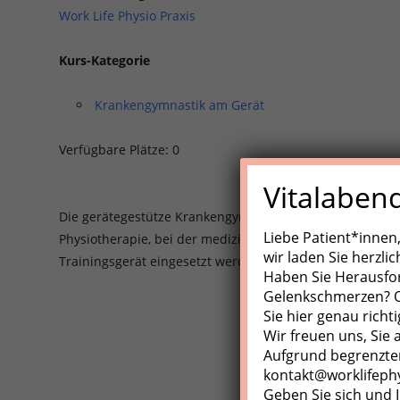
Work Life Physio Praxis
Kurs-Kategorie
Krankengymnastik am Gerät
Verfügbare Plätze: 0
Vitalaben
Die gerätegestütze Krankengynmnastik (KGG)/Medizinisch
Liebe Patient*innen
Physiotherapie, bei der medizinische Trainingsgeräte, Z
wir laden Sie herzli
Trainingsgerät eingesetzt werden.
Haben Sie Herausfo
Gelenkschmerzen? Od
Sie hier genau richti
Wir freuen uns, Sie
Aufgrund begrenzter
kontakt@worklifeph
Geben Sie sich und I