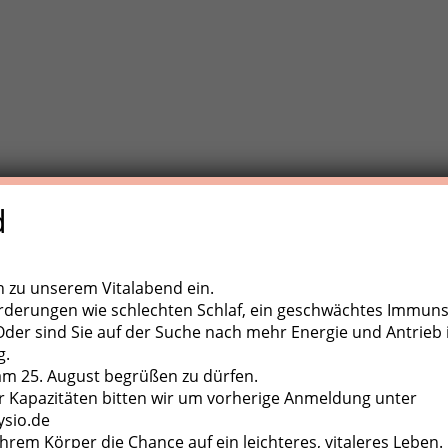
d
e Trainigstherapie (MTT) ist eine aktive Behandlungsform der
,
ugapparate, diverse Kleingeräte und der eigene Körper als
ch zu unserem Vitalabend ein.
rderungen wie schlechten Schlaf, ein geschwächtes Immun
er sind Sie auf der Suche nach mehr Energie und Antrieb 
g.
 am 25. August begrüßen zu dürfen.
 Kapazitäten bitten wir um vorherige Anmeldung unter
ysio.de
hrem Körper die Chance auf ein leichteres, vitaleres Leben.