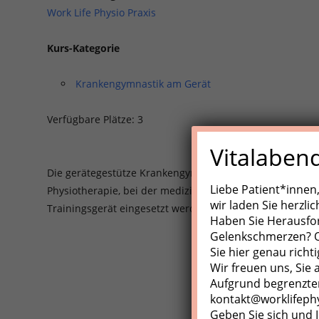
Work Life Physio Praxis
Kurs-Kategorie
Krankengymnastik am Gerät
Verfügbare Plätze: 3
Vitalaben
Die gerätegestütze Krankengynmnastik (KGG)/Medizinisch
Liebe Patient*innen
Physiotherapie, bei der medizinische Trainingsgeräte, Z
wir laden Sie herzli
Trainingsgerät eingesetzt werden.
Haben Sie Herausfo
Gelenkschmerzen? Od
Sie hier genau richti
Wir freuen uns, Sie
Aufgrund begrenzter
kontakt@worklifeph
Geben Sie sich und I