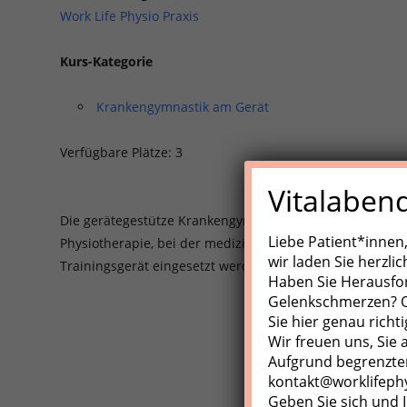
Work Life Physio Praxis
Kurs-Kategorie
Krankengymnastik am Gerät
Verfügbare Plätze: 3
Vitalaben
Die gerätegestütze Krankengynmnastik (KGG)/Medizinisch
Liebe Patient*innen
Physiotherapie, bei der medizinische Trainingsgeräte, Z
wir laden Sie herzli
Trainingsgerät eingesetzt werden.
Haben Sie Herausfo
Gelenkschmerzen? Od
Sie hier genau richti
Wir freuen uns, Sie
Aufgrund begrenzter
kontakt@worklifeph
Geben Sie sich und I