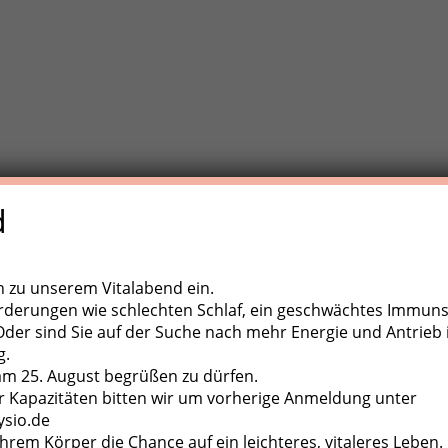
d
e Trainigstherapie (MTT) ist eine aktive Behandlungsform der
,
ugapparate, diverse Kleingeräte und der eigene Körper als
ch zu unserem Vitalabend ein.
rderungen wie schlechten Schlaf, ein geschwächtes Immun
er sind Sie auf der Suche nach mehr Energie und Antrieb 
g.
 am 25. August begrüßen zu dürfen.
 Kapazitäten bitten wir um vorherige Anmeldung unter
ysio.de
hrem Körper die Chance auf ein leichteres, vitaleres Leben.