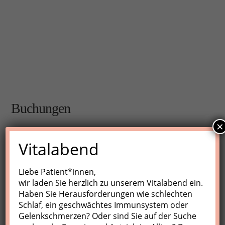
Buchungen
×
Buchungen sind für diese Veranstaltung nicht mehr
Vitalabend
möglich.
Liebe Patient*innen,
wir laden Sie herzlich zu unserem Vitalabend ein.
Nächste Kurse
Haben Sie Herausforderungen wie schlechten
Schlaf, ein geschwächtes Immunsystem oder
Keine Veranstaltungen
Gelenkschmerzen? Oder sind Sie auf der Suche