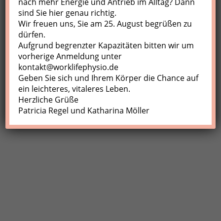
nach mehr Energie und Antrieb im Alltag? Dann
sind Sie hier genau richtig.
Profil
Wir freuen uns, Sie am 25. August begrüßen zu
Meine Buchungen
dürfen.
Aufgrund begrenzter Kapazitäten bitten wir um
Abmelden
vorherige Anmeldung unter
kontakt@worklifephysio.de
Geben Sie sich und Ihrem Körper die Chance auf
ein leichteres, vitaleres Leben.
Herzliche Grüße
Patricia Regel und Katharina Möller