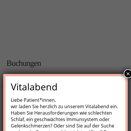
Buchungen
×
Buchungen sind für diese Veranstaltung nicht mehr
Vitalabend
möglich.
Liebe Patient*innen,
wir laden Sie herzlich zu unserem Vitalabend ein.
Nächste Kurse
Haben Sie Herausforderungen wie schlechten
Schlaf, ein geschwächtes Immunsystem oder
Keine Veranstaltungen
Gelenkschmerzen? Oder sind Sie auf der Suche