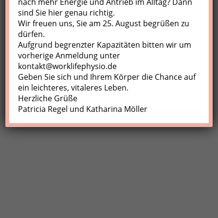
nach mehr Energie und Antrieb im Alltag? Dann
sind Sie hier genau richtig.
Profil
Wir freuen uns, Sie am 25. August begrüßen zu
Meine Buchungen
dürfen.
Aufgrund begrenzter Kapazitäten bitten wir um
Abmelden
vorherige Anmeldung unter
kontakt@worklifephysio.de
Geben Sie sich und Ihrem Körper die Chance auf
ein leichteres, vitaleres Leben.
Herzliche Grüße
Patricia Regel und Katharina Möller