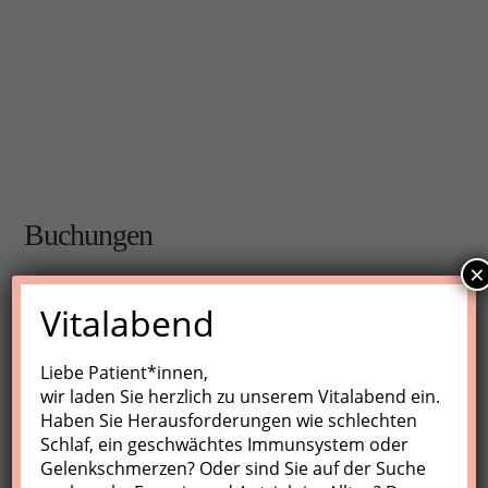
Buchungen
×
Buchungen sind für diese Veranstaltung nicht mehr
Vitalabend
möglich.
Liebe Patient*innen,
wir laden Sie herzlich zu unserem Vitalabend ein.
Nächste Kurse
Haben Sie Herausforderungen wie schlechten
Schlaf, ein geschwächtes Immunsystem oder
Keine Veranstaltungen
Gelenkschmerzen? Oder sind Sie auf der Suche