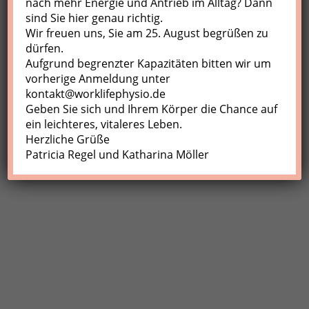
nach mehr Energie und Antrieb im Alltag? Dann
sind Sie hier genau richtig.
Profil
Wir freuen uns, Sie am 25. August begrüßen zu
Meine Buchungen
dürfen.
Aufgrund begrenzter Kapazitäten bitten wir um
Abmelden
vorherige Anmeldung unter
kontakt@worklifephysio.de
Geben Sie sich und Ihrem Körper die Chance auf
ein leichteres, vitaleres Leben.
Herzliche Grüße
Patricia Regel und Katharina Möller