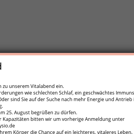
d
e Trainigstherapie (MTT) ist eine aktive Behandlungsform der
,
ugapparate, diverse Kleingeräte und der eigene Körper als
ch zu unserem Vitalabend ein.
rderungen wie schlechten Schlaf, ein geschwächtes Immun
er sind Sie auf der Suche nach mehr Energie und Antrieb 
g.
 am 25. August begrüßen zu dürfen.
 Kapazitäten bitten wir um vorherige Anmeldung unter
ysio.de
hrem Körper die Chance auf ein leichteres, vitaleres Leben.