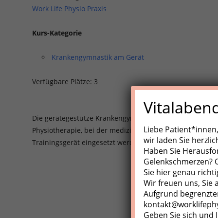
Work Life Physio Praxis
Kurs-Kategorie
Krankengymnastik am Gerät
Verfügbare Plätze: 3
Vitalaben
Die gerätegestütze Krankengynmnastik (KGG)/Medizinisch
Liebe Patient*innen
Physiotherapie, bei der medizinische Trainingsgeräte, Z
wir laden Sie herzli
Trainingsgerät eingesetzt werden.
Haben Sie Herausfo
Gelenkschmerzen? Od
Sie hier genau richti
Wir freuen uns, Sie
Aufgrund begrenzter
kontakt@worklifeph
Geben Sie sich und I