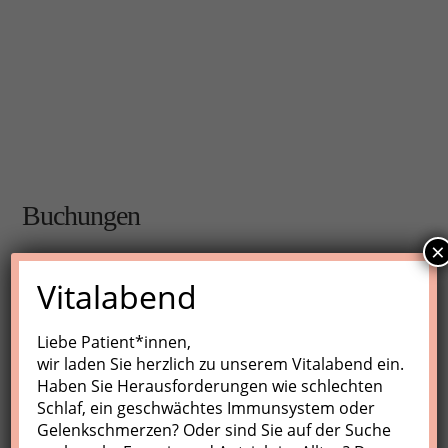
Buchungen
×
Buchungen sind für diese Veranstaltung nicht mehr
Vitalabend
möglich.
Liebe Patient*innen,
wir laden Sie herzlich zu unserem Vitalabend ein.
Nächste Kurse
Haben Sie Herausforderungen wie schlechten
Schlaf, ein geschwächtes Immunsystem oder
Keine Veranstaltungen
Gelenkschmerzen? Oder sind Sie auf der Suche