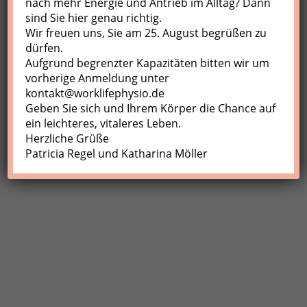
nach mehr Energie und Antrieb im Alltag? Dann
sind Sie hier genau richtig.
Profil
Wir freuen uns, Sie am 25. August begrüßen zu
Meine Buchungen
dürfen.
Aufgrund begrenzter Kapazitäten bitten wir um
Abmelden
vorherige Anmeldung unter
kontakt@worklifephysio.de
Geben Sie sich und Ihrem Körper die Chance auf
ein leichteres, vitaleres Leben.
Herzliche Grüße
Patricia Regel und Katharina Möller