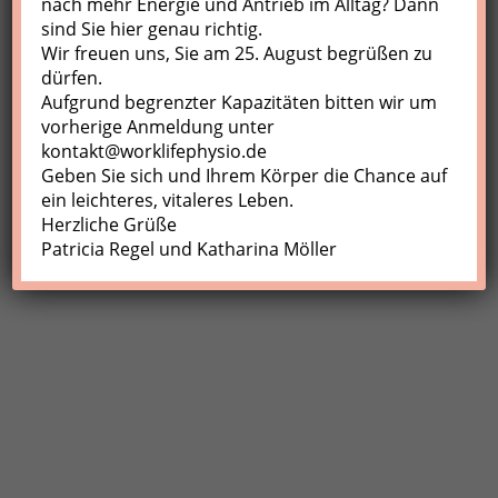
nach mehr Energie und Antrieb im Alltag? Dann
sind Sie hier genau richtig.
Profil
Wir freuen uns, Sie am 25. August begrüßen zu
Meine Buchungen
dürfen.
Aufgrund begrenzter Kapazitäten bitten wir um
Abmelden
vorherige Anmeldung unter
kontakt@worklifephysio.de
Geben Sie sich und Ihrem Körper die Chance auf
ein leichteres, vitaleres Leben.
Herzliche Grüße
Patricia Regel und Katharina Möller