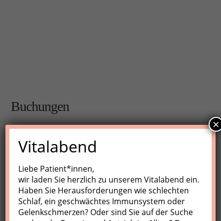
Buchungen
×
Buchungen sind für diese Veranstaltung nicht mehr
Vitalabend
möglich.
Liebe Patient*innen,
wir laden Sie herzlich zu unserem Vitalabend ein.
Nächste Kurse
Haben Sie Herausforderungen wie schlechten
Schlaf, ein geschwächtes Immunsystem oder
Keine Veranstaltungen
Gelenkschmerzen? Oder sind Sie auf der Suche