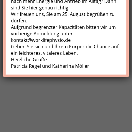
nach mehr Energie und Antrieb im Alltag? Dann
sind Sie hier genau richtig.
Profil
Wir freuen uns, Sie am 25. August begrüßen zu
Meine Buchungen
dürfen.
Aufgrund begrenzter Kapazitäten bitten wir um
Abmelden
vorherige Anmeldung unter
kontakt@worklifephysio.de
Geben Sie sich und Ihrem Körper die Chance auf
ein leichteres, vitaleres Leben.
Herzliche Grüße
Patricia Regel und Katharina Möller