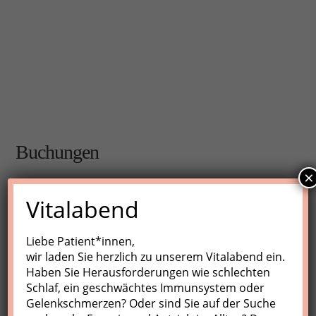
Buchungen
×
Buchungen sind für diese Veranstaltung nicht mehr
Vitalabend
möglich.
Liebe Patient*innen,
wir laden Sie herzlich zu unserem Vitalabend ein.
Nächste Kurse
Haben Sie Herausforderungen wie schlechten
Schlaf, ein geschwächtes Immunsystem oder
Keine Veranstaltungen
Gelenkschmerzen? Oder sind Sie auf der Suche