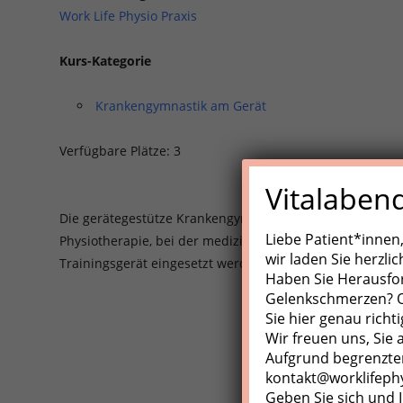
Work Life Physio Praxis
Kurs-Kategorie
Krankengymnastik am Gerät
Verfügbare Plätze: 3
Vitalaben
Die gerätegestütze Krankengynmnastik (KGG)/Medizinisch
Liebe Patient*innen
Physiotherapie, bei der medizinische Trainingsgeräte, Z
wir laden Sie herzli
Trainingsgerät eingesetzt werden.
Haben Sie Herausfo
Gelenkschmerzen? Od
Sie hier genau richti
Wir freuen uns, Sie
Aufgrund begrenzter
kontakt@worklifeph
Geben Sie sich und I