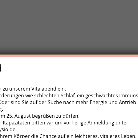
d
e Trainigstherapie (MTT) ist eine aktive Behandlungsform der
,
ugapparate, diverse Kleingeräte und der eigene Körper als
ch zu unserem Vitalabend ein.
rderungen wie schlechten Schlaf, ein geschwächtes Immun
er sind Sie auf der Suche nach mehr Energie und Antrieb 
g.
 am 25. August begrüßen zu dürfen.
 Kapazitäten bitten wir um vorherige Anmeldung unter
ysio.de
hrem Körper die Chance auf ein leichteres, vitaleres Leben.