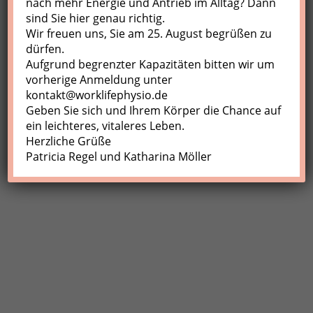
nach mehr Energie und Antrieb im Alltag? Dann
sind Sie hier genau richtig.
Profil
Wir freuen uns, Sie am 25. August begrüßen zu
Meine Buchungen
dürfen.
Aufgrund begrenzter Kapazitäten bitten wir um
Abmelden
vorherige Anmeldung unter
kontakt@worklifephysio.de
Geben Sie sich und Ihrem Körper die Chance auf
ein leichteres, vitaleres Leben.
Herzliche Grüße
Patricia Regel und Katharina Möller