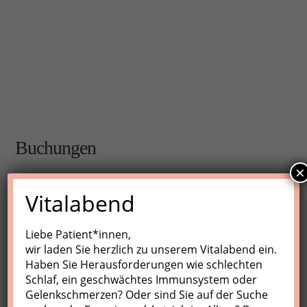
Buchungen
×
Buchungen sind für diese Veranstaltung nicht mehr
Vitalabend
möglich.
Liebe Patient*innen,
wir laden Sie herzlich zu unserem Vitalabend ein.
Nächste Kurse
Haben Sie Herausforderungen wie schlechten
Schlaf, ein geschwächtes Immunsystem oder
Keine Veranstaltungen
Gelenkschmerzen? Oder sind Sie auf der Suche