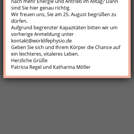
nach mehr Energie und Antrieb im Alltag? Dann
sind Sie hier genau richtig.
Profil
Wir freuen uns, Sie am 25. August begrüßen zu
Meine Buchungen
dürfen.
Aufgrund begrenzter Kapazitäten bitten wir um
Abmelden
vorherige Anmeldung unter
kontakt@worklifephysio.de
Geben Sie sich und Ihrem Körper die Chance auf
ein leichteres, vitaleres Leben.
Herzliche Grüße
Patricia Regel und Katharina Möller