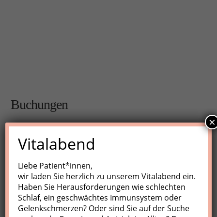
Buchungen
×
Buchungen sind für diese Veranstaltung nicht mehr
Vitalabend
möglich.
Liebe Patient*innen,
wir laden Sie herzlich zu unserem Vitalabend ein.
Nächste Kurse
Haben Sie Herausforderungen wie schlechten
Schlaf, ein geschwächtes Immunsystem oder
Keine Veranstaltungen
Gelenkschmerzen? Oder sind Sie auf der Suche