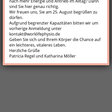
nach mehr Energie und Antrieb im Alltag? Dann
sind Sie hier genau richtig.
Profil
Wir freuen uns, Sie am 25. August begrüßen zu
Meine Buchungen
dürfen.
Aufgrund begrenzter Kapazitäten bitten wir um
Abmelden
vorherige Anmeldung unter
kontakt@worklifephysio.de
Geben Sie sich und Ihrem Körper die Chance auf
ein leichteres, vitaleres Leben.
Herzliche Grüße
Patricia Regel und Katharina Möller