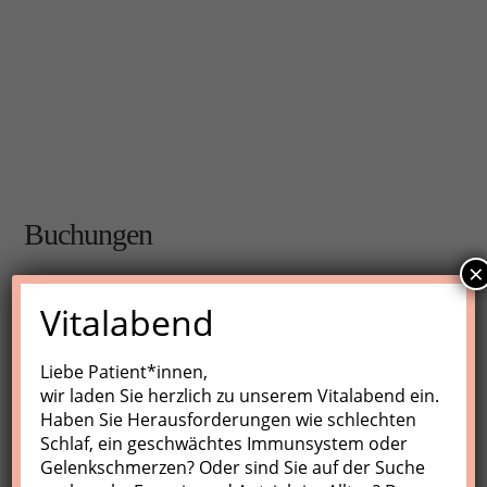
Buchungen
×
Buchungen sind für diese Veranstaltung nicht mehr
Vitalabend
möglich.
Liebe Patient*innen,
wir laden Sie herzlich zu unserem Vitalabend ein.
Nächste Kurse
Haben Sie Herausforderungen wie schlechten
Schlaf, ein geschwächtes Immunsystem oder
Keine Veranstaltungen
Gelenkschmerzen? Oder sind Sie auf der Suche