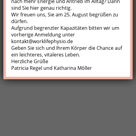
nach mehr Energie und Antrieb im Alltag? Dann
sind Sie hier genau richtig.
Profil
Wir freuen uns, Sie am 25. August begrüßen zu
Meine Buchungen
dürfen.
Aufgrund begrenzter Kapazitäten bitten wir um
Abmelden
vorherige Anmeldung unter
kontakt@worklifephysio.de
Geben Sie sich und Ihrem Körper die Chance auf
ein leichteres, vitaleres Leben.
Herzliche Grüße
Patricia Regel und Katharina Möller