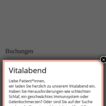
Buchungen
×
Buchungen sind für diese Veranstaltung nicht mehr
Vitalabend
möglich.
Liebe Patient*innen,
wir laden Sie herzlich zu unserem Vitalabend ein.
Nächste Kurse
Haben Sie Herausforderungen wie schlechten
Schlaf, ein geschwächtes Immunsystem oder
Keine Veranstaltungen
Gelenkschmerzen? Oder sind Sie auf der Suche