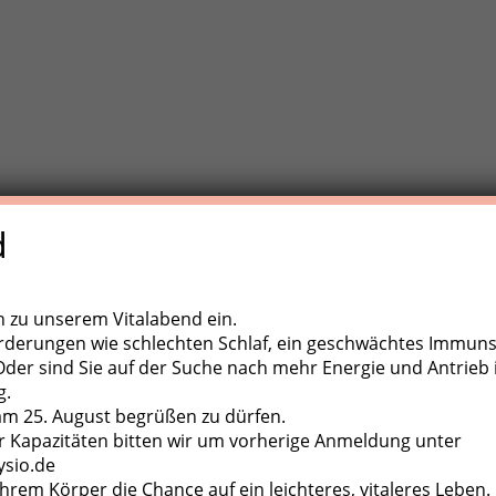
d
e Trainigstherapie (MTT) ist eine aktive Behandlungsform der
,
ugapparate, diverse Kleingeräte und der eigene Körper als
ch zu unserem Vitalabend ein.
rderungen wie schlechten Schlaf, ein geschwächtes Immun
er sind Sie auf der Suche nach mehr Energie und Antrieb 
g.
 am 25. August begrüßen zu dürfen.
 Kapazitäten bitten wir um vorherige Anmeldung unter
ysio.de
hrem Körper die Chance auf ein leichteres, vitaleres Leben.