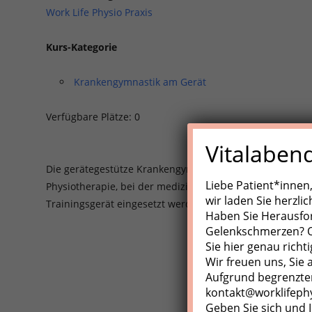
Work Life Physio Praxis
Kurs-Kategorie
Krankengymnastik am Gerät
Verfügbare Plätze: 0
Vitalaben
Die gerätegestütze Krankengynmnastik (KGG)/Medizinisch
Liebe Patient*innen
Physiotherapie, bei der medizinische Trainingsgeräte, Z
wir laden Sie herzli
Trainingsgerät eingesetzt werden.
Haben Sie Herausfo
Gelenkschmerzen? Od
Sie hier genau richti
Wir freuen uns, Sie
Aufgrund begrenzter
kontakt@worklifeph
Geben Sie sich und I