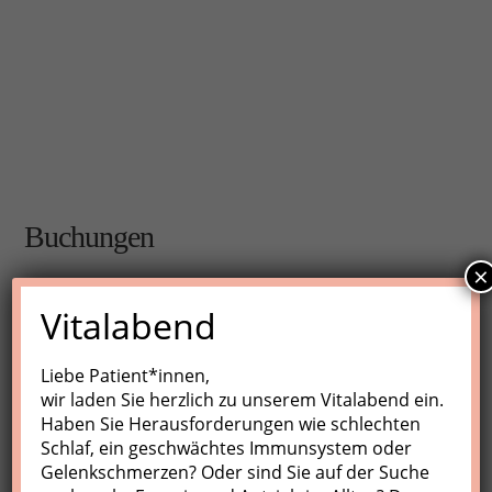
Buchungen
×
Buchungen sind für diese Veranstaltung nicht mehr
Vitalabend
möglich.
Liebe Patient*innen,
wir laden Sie herzlich zu unserem Vitalabend ein.
Nächste Kurse
Haben Sie Herausforderungen wie schlechten
Schlaf, ein geschwächtes Immunsystem oder
Keine Veranstaltungen
Gelenkschmerzen? Oder sind Sie auf der Suche