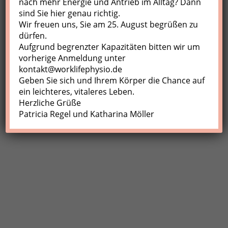
nach mehr Energie und Antrieb im Alltag? Dann
sind Sie hier genau richtig.
Profil
Wir freuen uns, Sie am 25. August begrüßen zu
Meine Buchungen
dürfen.
Aufgrund begrenzter Kapazitäten bitten wir um
Abmelden
vorherige Anmeldung unter
kontakt@worklifephysio.de
Geben Sie sich und Ihrem Körper die Chance auf
ein leichteres, vitaleres Leben.
Herzliche Grüße
Patricia Regel und Katharina Möller