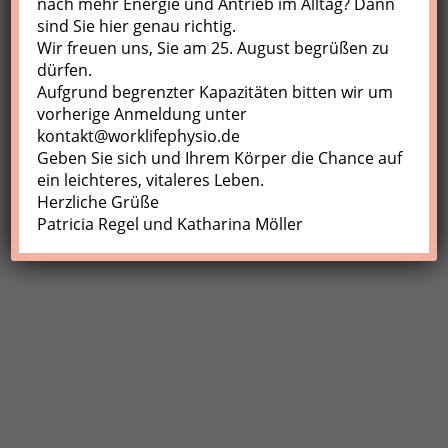
nach mehr Energie und Antrieb im Alltag? Dann
sind Sie hier genau richtig.
Profil
Wir freuen uns, Sie am 25. August begrüßen zu
Meine Buchungen
dürfen.
Aufgrund begrenzter Kapazitäten bitten wir um
Abmelden
vorherige Anmeldung unter
kontakt@worklifephysio.de
Geben Sie sich und Ihrem Körper die Chance auf
ein leichteres, vitaleres Leben.
Herzliche Grüße
Patricia Regel und Katharina Möller