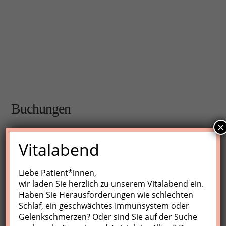
Buchungen
×
Buchungen sind für diese Veranstaltung nicht mehr
Vitalabend
möglich.
Liebe Patient*innen,
wir laden Sie herzlich zu unserem Vitalabend ein.
Nächste Kurse
Haben Sie Herausforderungen wie schlechten
Schlaf, ein geschwächtes Immunsystem oder
Keine Veranstaltungen
Gelenkschmerzen? Oder sind Sie auf der Suche