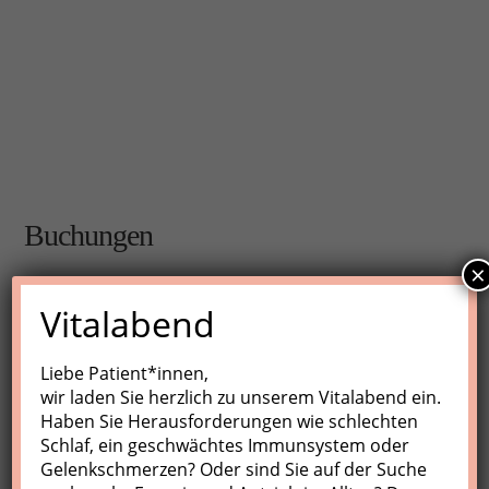
Buchungen
×
Buchungen sind für diese Veranstaltung nicht mehr
Vitalabend
möglich.
Liebe Patient*innen,
wir laden Sie herzlich zu unserem Vitalabend ein.
Nächste Kurse
Haben Sie Herausforderungen wie schlechten
Schlaf, ein geschwächtes Immunsystem oder
Keine Veranstaltungen
Gelenkschmerzen? Oder sind Sie auf der Suche