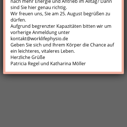
nach mehr Energie und Antrieb im Alltag? Dann
sind Sie hier genau richtig.
Profil
Wir freuen uns, Sie am 25. August begrüßen zu
Meine Buchungen
dürfen.
Aufgrund begrenzter Kapazitäten bitten wir um
Abmelden
vorherige Anmeldung unter
kontakt@worklifephysio.de
Geben Sie sich und Ihrem Körper die Chance auf
ein leichteres, vitaleres Leben.
Herzliche Grüße
Patricia Regel und Katharina Möller