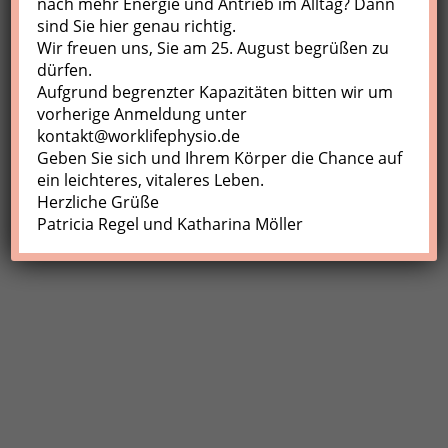
nach mehr Energie und Antrieb im Alltag? Dann
sind Sie hier genau richtig.
Profil
Wir freuen uns, Sie am 25. August begrüßen zu
Meine Buchungen
dürfen.
Aufgrund begrenzter Kapazitäten bitten wir um
Abmelden
vorherige Anmeldung unter
kontakt@worklifephysio.de
Geben Sie sich und Ihrem Körper die Chance auf
ein leichteres, vitaleres Leben.
Herzliche Grüße
Patricia Regel und Katharina Möller