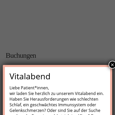
Buchungen
×
Buchungen sind für diese Veranstaltung nicht mehr
Vitalabend
möglich.
Liebe Patient*innen,
wir laden Sie herzlich zu unserem Vitalabend ein.
Nächste Kurse
Haben Sie Herausforderungen wie schlechten
Schlaf, ein geschwächtes Immunsystem oder
Keine Veranstaltungen
Gelenkschmerzen? Oder sind Sie auf der Suche