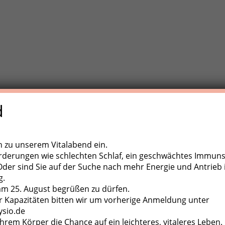
d
e Trainigstherapie (MTT) ist eine aktive Behandlungsform der
,
ugapparate, diverse Kleingeräte und der eigene Körper als
ch zu unserem Vitalabend ein.
rderungen wie schlechten Schlaf, ein geschwächtes Immun
er sind Sie auf der Suche nach mehr Energie und Antrieb 
g.
 am 25. August begrüßen zu dürfen.
 Kapazitäten bitten wir um vorherige Anmeldung unter
ysio.de
hrem Körper die Chance auf ein leichteres, vitaleres Leben.