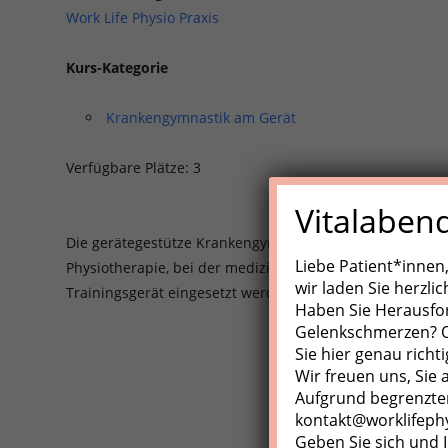
Work Life Physio Praxis
Kurs-Kategorie
Krankengymnastik am Gerät
Verfügbare Plätze: 3
Vitalaben
Die gerätegestütze Krankengynmnastik (KGG)/Medizinisch
Liebe Patient*innen
Physiotherapie, bei der medizinische Trainingsgeräte, Z
wir laden Sie herzli
Trainingsgerät eingesetzt werden.
Haben Sie Herausfo
Gelenkschmerzen? Od
Sie hier genau richti
Wir freuen uns, Sie
Aufgrund begrenzter
kontakt@worklifeph
Geben Sie sich und I