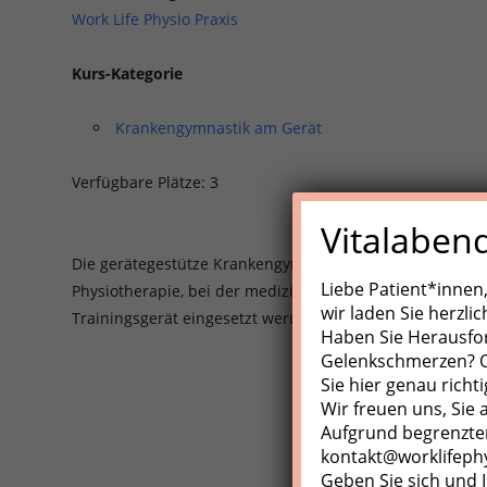
Work Life Physio Praxis
Kurs-Kategorie
Krankengymnastik am Gerät
Verfügbare Plätze: 3
Vitalaben
Die gerätegestütze Krankengynmnastik (KGG)/Medizinisch
Liebe Patient*innen
Physiotherapie, bei der medizinische Trainingsgeräte, Z
wir laden Sie herzli
Trainingsgerät eingesetzt werden.
Haben Sie Herausfo
Gelenkschmerzen? Od
Sie hier genau richti
Wir freuen uns, Sie
Aufgrund begrenzter
kontakt@worklifeph
Geben Sie sich und I