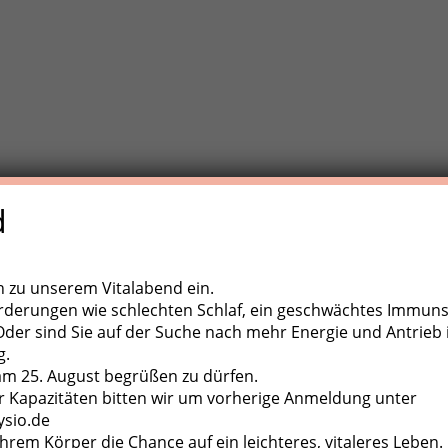
d
e Trainigstherapie (MTT) ist eine aktive Behandlungsform der
,
ugapparate, diverse Kleingeräte und der eigene Körper als
ch zu unserem Vitalabend ein.
rderungen wie schlechten Schlaf, ein geschwächtes Immun
er sind Sie auf der Suche nach mehr Energie und Antrieb 
g.
 am 25. August begrüßen zu dürfen.
 Kapazitäten bitten wir um vorherige Anmeldung unter
ysio.de
hrem Körper die Chance auf ein leichteres, vitaleres Leben.