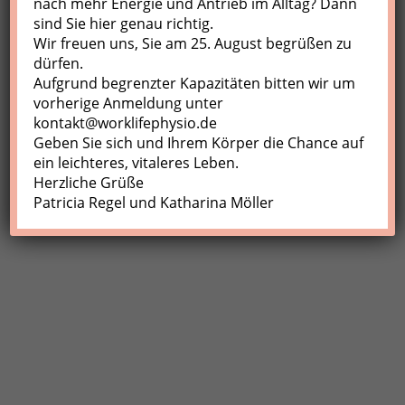
nach mehr Energie und Antrieb im Alltag? Dann
sind Sie hier genau richtig.
Profil
Wir freuen uns, Sie am 25. August begrüßen zu
Meine Buchungen
dürfen.
Aufgrund begrenzter Kapazitäten bitten wir um
Abmelden
vorherige Anmeldung unter
kontakt@worklifephysio.de
Geben Sie sich und Ihrem Körper die Chance auf
ein leichteres, vitaleres Leben.
Herzliche Grüße
Patricia Regel und Katharina Möller