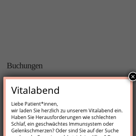
Buchungen
×
Buchungen sind für diese Veranstaltung nicht mehr
Vitalabend
möglich.
Liebe Patient*innen,
wir laden Sie herzlich zu unserem Vitalabend ein.
Nächste Kurse
Haben Sie Herausforderungen wie schlechten
Schlaf, ein geschwächtes Immunsystem oder
Keine Veranstaltungen
Gelenkschmerzen? Oder sind Sie auf der Suche