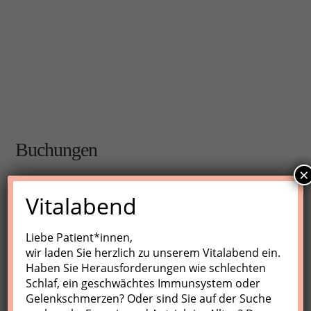
Buchungen
×
Buchungen sind für diese Veranstaltung nicht mehr
Vitalabend
möglich.
Liebe Patient*innen,
wir laden Sie herzlich zu unserem Vitalabend ein.
Nächste Kurse
Haben Sie Herausforderungen wie schlechten
Schlaf, ein geschwächtes Immunsystem oder
Keine Veranstaltungen
Gelenkschmerzen? Oder sind Sie auf der Suche