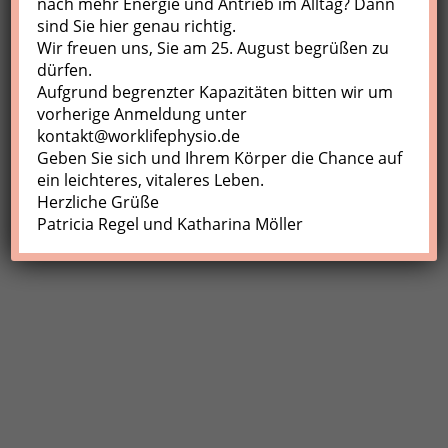
nach mehr Energie und Antrieb im Alltag? Dann
sind Sie hier genau richtig.
Profil
Wir freuen uns, Sie am 25. August begrüßen zu
Meine Buchungen
dürfen.
Aufgrund begrenzter Kapazitäten bitten wir um
Abmelden
vorherige Anmeldung unter
kontakt@worklifephysio.de
Geben Sie sich und Ihrem Körper die Chance auf
ein leichteres, vitaleres Leben.
Herzliche Grüße
Patricia Regel und Katharina Möller