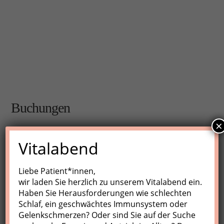
Buchungen
×
Buchungen sind für diese Veranstaltung nicht mehr
Vitalabend
möglich.
Liebe Patient*innen,
wir laden Sie herzlich zu unserem Vitalabend ein.
Nächste Kurse
Haben Sie Herausforderungen wie schlechten
Schlaf, ein geschwächtes Immunsystem oder
Keine Veranstaltungen
Gelenkschmerzen? Oder sind Sie auf der Suche