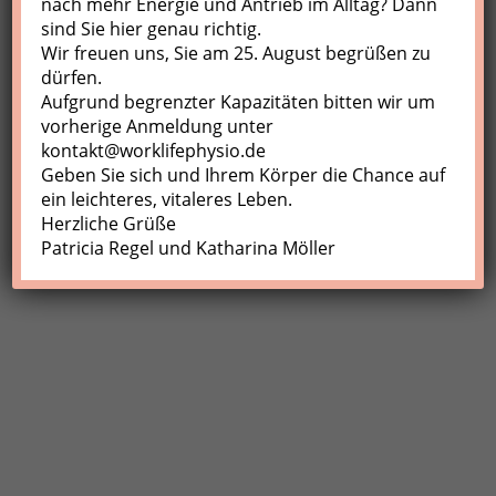
nach mehr Energie und Antrieb im Alltag? Dann
sind Sie hier genau richtig.
Profil
Wir freuen uns, Sie am 25. August begrüßen zu
Meine Buchungen
dürfen.
Aufgrund begrenzter Kapazitäten bitten wir um
Abmelden
vorherige Anmeldung unter
kontakt@worklifephysio.de
Geben Sie sich und Ihrem Körper die Chance auf
ein leichteres, vitaleres Leben.
Herzliche Grüße
Patricia Regel und Katharina Möller