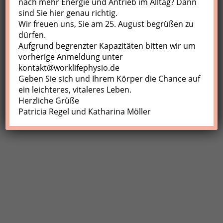
nach mehr Energie und Antrieb im Alltag? Dann
sind Sie hier genau richtig.
Profil
Wir freuen uns, Sie am 25. August begrüßen zu
Meine Buchungen
dürfen.
Aufgrund begrenzter Kapazitäten bitten wir um
Abmelden
vorherige Anmeldung unter
kontakt@worklifephysio.de
Geben Sie sich und Ihrem Körper die Chance auf
ein leichteres, vitaleres Leben.
Herzliche Grüße
Patricia Regel und Katharina Möller