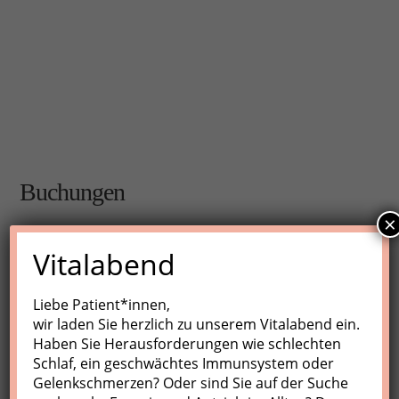
Buchungen
×
Buchungen sind für diese Veranstaltung nicht mehr
Vitalabend
möglich.
Liebe Patient*innen,
wir laden Sie herzlich zu unserem Vitalabend ein.
Nächste Kurse
Haben Sie Herausforderungen wie schlechten
Schlaf, ein geschwächtes Immunsystem oder
Keine Veranstaltungen
Gelenkschmerzen? Oder sind Sie auf der Suche