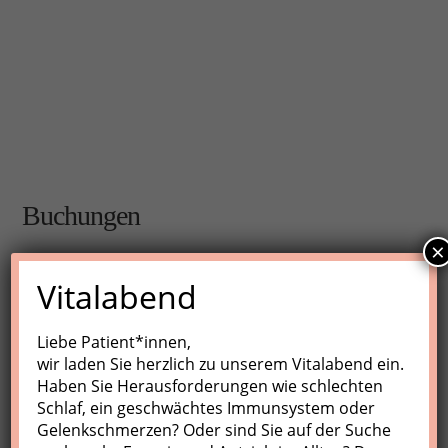
Buchungen
×
Buchungen sind für diese Veranstaltung nicht mehr
Vitalabend
möglich.
Liebe Patient*innen,
wir laden Sie herzlich zu unserem Vitalabend ein.
Nächste Kurse
Haben Sie Herausforderungen wie schlechten
Schlaf, ein geschwächtes Immunsystem oder
Keine Veranstaltungen
Gelenkschmerzen? Oder sind Sie auf der Suche