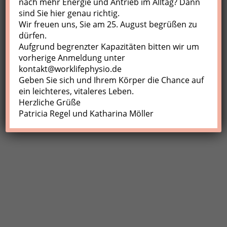
nach mehr Energie und Antrieb im Alltag? Dann
sind Sie hier genau richtig.
Profil
Wir freuen uns, Sie am 25. August begrüßen zu
Meine Buchungen
dürfen.
Aufgrund begrenzter Kapazitäten bitten wir um
Abmelden
vorherige Anmeldung unter
kontakt@worklifephysio.de
Geben Sie sich und Ihrem Körper die Chance auf
ein leichteres, vitaleres Leben.
Herzliche Grüße
Patricia Regel und Katharina Möller